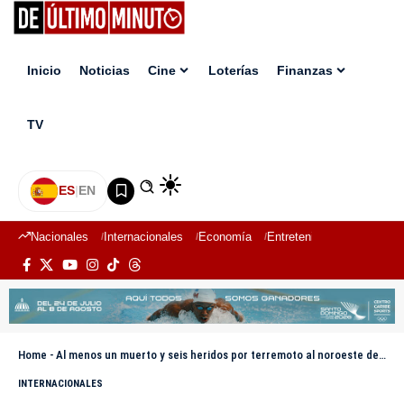
Inicio
Noticias
Cine
Loterías
Finanzas
TV
ES
|
EN
Nacionales
Internacionales
Economía
Entretenimiento
Deport
Home
-
Al menos un muerto y seis heridos por terremoto al noroeste de Turquía
INTERNACIONALES