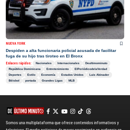
NUEVA YORK
Despiden a alta funcionaria policial acusada de facilitar
fuga de su hijo tras tiroteo en El Bronx
Enlaces rápidos:
Nacionales
Internacionales
Deultimominuto
República Dominicana
Entretenimiento
ElPeriódicodelaVerdad
Deportes
Estilo
Economía
Estados Unidos
Luis Abinader
Béisbol
portada
Grandes Ligas
MLB
Somos una multiplataforma que ofrece contenidos informativos y
televisivos. El medio noticioso de mayor crecimiento en audiencia en