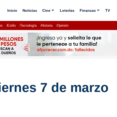
Inicio
Noticias
Cine
Loterías
Finanzas
TV
es
Estilo
Tecnología
Historia
Opinión
iernes 7 de marzo