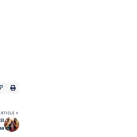
ARTICLE
il
na