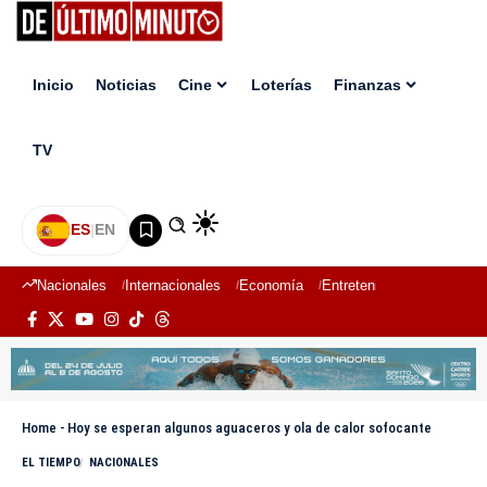
Inicio
Noticias
Cine
Loterías
Finanzas
TV
ES
|
EN
Nacionales
Internacionales
Economía
Entretenimiento
Deport
Home
-
Hoy se esperan algunos aguaceros y ola de calor sofocante
EL TIEMPO
NACIONALES