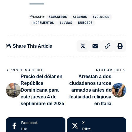
TAGGED:
AGUACEROS
ALGUNOS
EVOLUCION
INCREMENTOS
LLUVIAS
NUBOSOS
Share This Article
PREVIOUS ARTICLE
NEXT ARTICLE
Precio del dólar en
Arrestan a dos
República
ciudadanos turcos
Dominicana para
armados antes de
este jueves 4 de
festividad religiosa
septiembre de 2025
en Italia
Facebook
X
Like
Follow