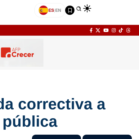
ES
|
EN
a correctiva a
 pública