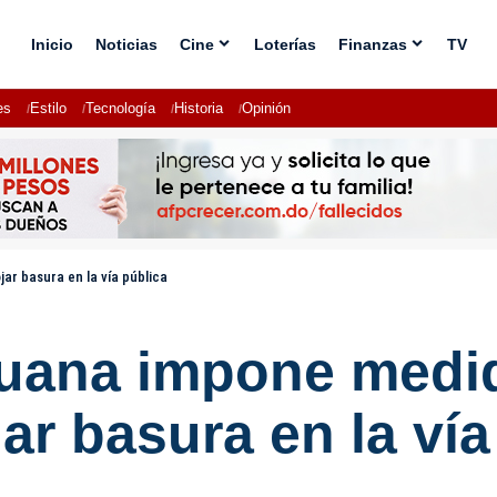
Inicio
Noticias
Cine
Loterías
Finanzas
TV
es
Estilo
Tecnología
Historia
Opinión
r basura en la vía pública
uana impone medid
ar basura en la vía