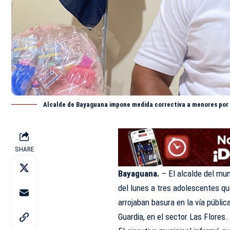
Alcalde de Bayaguana impone medida correctiva a menores por a
SHARE
Bayaguana.
– El alcalde del mu
del lunes a tres adolescentes q
arrojaban basura en la vía públic
Guardia, en el sector Las Flores.