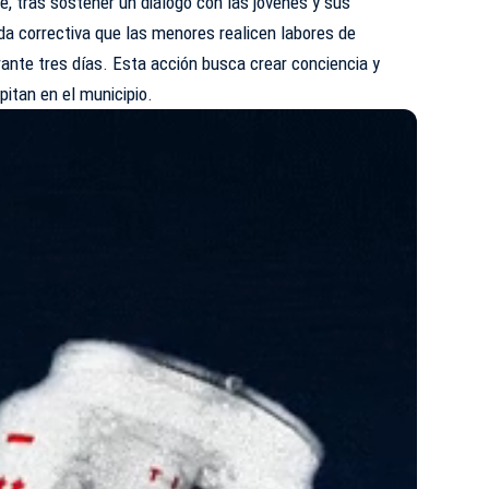
e, tras sostener un diálogo con las jóvenes y sus
da correctiva que las menores realicen labores de
rante tres días. Esta acción busca crear conciencia y
pitan en el municipio.