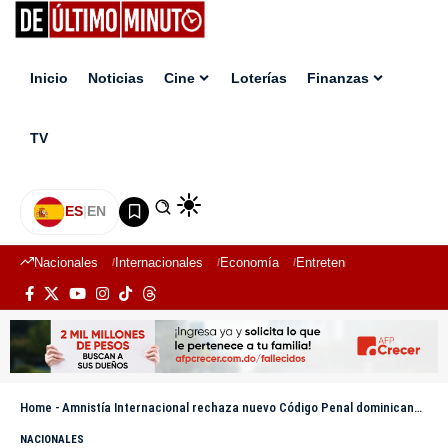
Inicio
Noticias
Cine
Loterías
Finanzas
TV
ES
|
EN
Nacionales
Internacionales
Economía
Entretenimiento
Deport
Home
-
Amnistía Internacional rechaza nuevo Código Penal dominicano que mantiene penalización aborto
NACIONALES