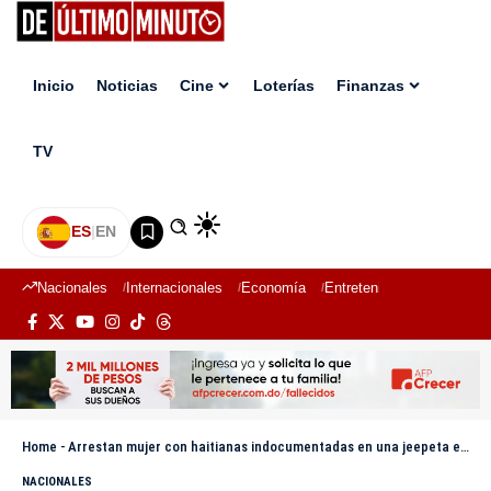
Inicio
Noticias
Cine
Loterías
Finanzas
TV
ES
|
EN
Nacionales
Internacionales
Economía
Entretenimiento
Deport
Home
-
Arrestan mujer con haitianas indocumentadas en una jeepeta en San Juan de la Maguana
NACIONALES