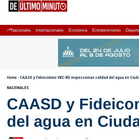
Nacionales
Internacionales
Economía
Entretenimiento
Deport
Home
-
CAASD y Fideicomiso VBC-RD inspeccionan calidad del agua en Ciud
NACIONALES
CAASD y Fideico
del agua en Ciud