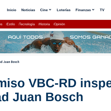
Inicio
Noticias
Cine
Loterías
Finanzas
TV
es
Estilo
Tecnología
Historia
Opinión
ad Juan Bosch
miso VBC-RD inspe
ad Juan Bosch