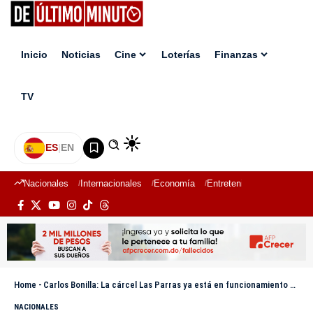
Inicio
Noticias
Cine
Loterías
Finanzas
TV
ES
|
EN
Nacionales
Internacionales
Economía
Entretenimiento
Deport
Home
-
Carlos Bonilla: La cárcel Las Parras ya está en funcionamiento y aloja internos en fase inicial
NACIONALES