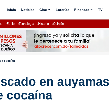
Inicio
Noticias
Cine
Loterías
Finanzas
TV
es
Estilo
Tecnología
Historia
Opinión
 de cocaína
scado en auyamas 
e cocaína