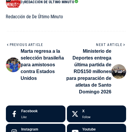
By
REDACCIÓN DE ÚLTIMO MINUTO
Redacción de De Último Minuto
PREVIOUS ARTICLE
NEXT ARTICLE
Marta regresa a la
Ministerio de
selección brasileña
Deportes entrega
para amistosos
última partida de
contra Estados
RD$150 millones
Unidos
para preparación de
atletas de Santo
Domingo 2026
Facebook
X
Like
Follow
Instagram
Youtube