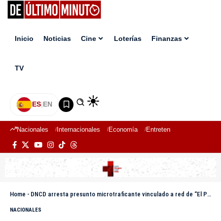
Inicio
Noticias
Cine
Loterías
Finanzas
TV
ES
|
EN
Nacionales
Internacionales
Economía
Entretenimiento
Deport
Home
-
DNCD arresta presunto microtraficante vinculado a red de “El Patrón” en Bávaro
NACIONALES