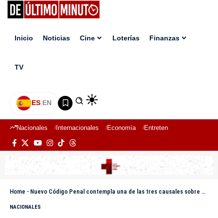
Inicio
Noticias
Cine
Loterías
Finanzas
TV
ES
|
EN
Nacionales
Internacionales
Economía
Entretenimiento
Deport
Home
-
Nuevo Código Penal contempla una de las tres causales sobre el aborto
NACIONALES