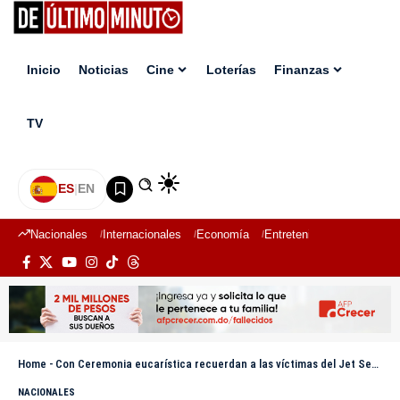
Inicio
Noticias
Cine
Loterías
Finanzas
TV
ES
|
EN
Nacionales
Internacionales
Economía
Entretenimiento
Deport
Home
-
Con Ceremonia eucarística recuerdan a las víctimas del Jet Set en su primer año
NACIONALES