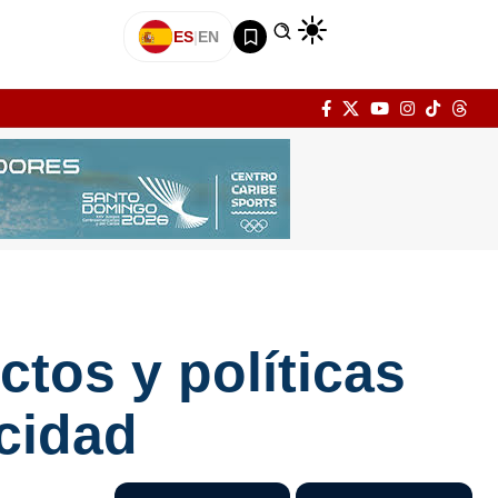
ES
|
EN
tos y políticas
cidad