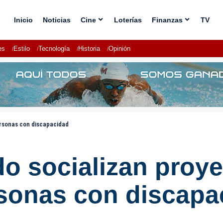
Inicio
Noticias
Cine
Loterías
Finanzas
TV
es
Estilo
Tecnología
Historia
Opinión
ersonas con discapacidad
 socializan proyec
rsonas con discapa