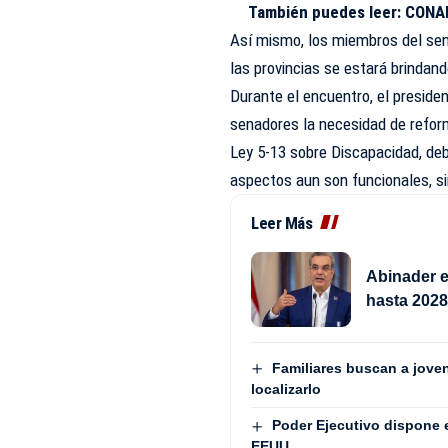
También puedes leer:
CONAD
Así mismo, los miembros del sen
las provincias se estará brindan
Durante el encuentro, el presid
senadores la necesidad de refor
Ley 5-13 sobre Discapacidad, de
aspectos aun son funcionales, s
Leer Más
Abinader e
hasta 202
Familiares buscan a jove
localizarlo
Poder Ejecutivo dispone 
EEUU