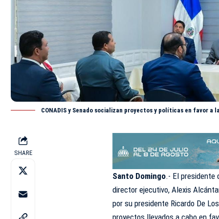
CONADIS y Senado socializan proyectos y políticas en favor a 
SHARE
Santo Domingo
.- El presidente
director ejecutivo, Alexis Alcán
por su presidente
Ricardo De Lo
proyectos llevados a cabo en fav