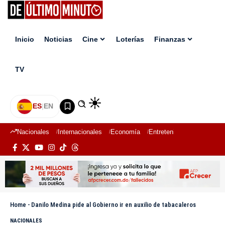
Inicio
Noticias
Cine
Loterías
Finanzas
TV
ES
|
EN
Nacionales
Internacionales
Economía
Entretenimiento
Deport
Home
-
Danilo Medina pide al Gobierno ir en auxilio de tabacaleros
NACIONALES