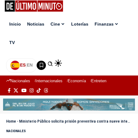
Inicio
Noticias
Cine
Loterías
Finanzas
TV
ES
|
EN
Nacionales
Internacionales
Economía
Entretenimiento
Deport
Home
-
Ministerio Público solicita prisión preventiva contra nueve integrantes de red de microtráfico y lavado de activos
NACIONALES