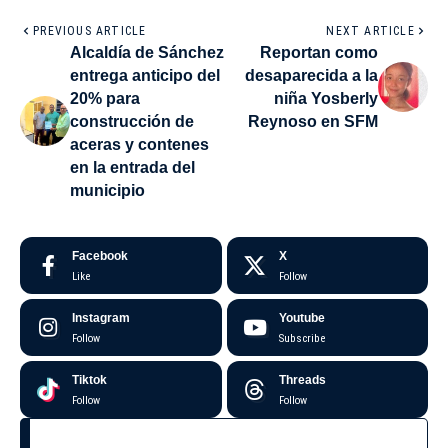
PREVIOUS ARTICLE
NEXT ARTICLE
Alcaldía de Sánchez
Reportan como
entrega anticipo del
desaparecida a la
20% para
niña Yosberly
construcción de
Reynoso en SFM
aceras y contenes
en la entrada del
municipio
Facebook
X
Like
Follow
Instagram
Youtube
Follow
Subscribe
Tiktok
Threads
Follow
Follow