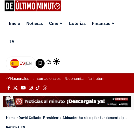
Inicio
Noticias
Cine
Loterías
Finanzas
TV
ES
|
EN
Nacionales
Internacionales
Economía
Entretenimiento
Deport
Home
-
David Collado: Presidente Abinader ha sido pilar fundamental para impulso exponencial de Turismo en RD
NACIONALES