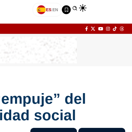
ES
|
EN
“empuje” del
idad social