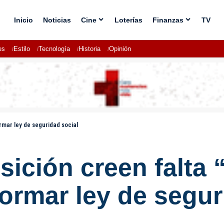
Inicio
Noticias
Cine
Loterías
Finanzas
TV
es
Estilo
Tecnología
Historia
Opinión
rmar ley de seguridad social
ición creen falta 
formar ley de segur