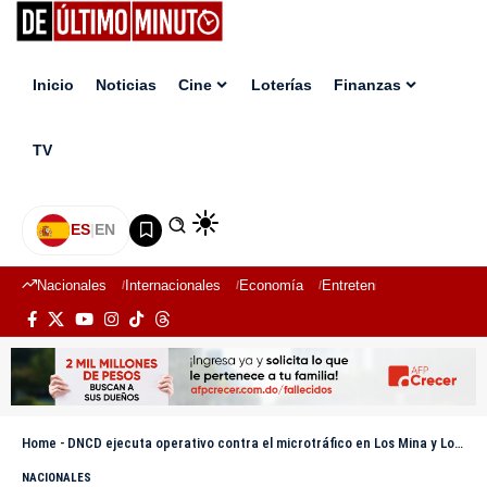
Inicio
Noticias
Cine
Loterías
Finanzas
TV
ES
|
EN
Nacionales
Internacionales
Economía
Entretenimiento
Deport
Home
-
DNCD ejecuta operativo contra el microtráfico en Los Mina y Los Frailes
NACIONALES