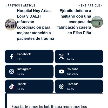
PREVIOUS ARTICLE
NEXT ARTICLE
Hospital Ney Arias
Ejército detiene a
Lora y DAEH
haitiano con una
refuerzan
escopeta de
coordinación para
fabricación casera
mejorar atención a
en Elías Piña
pacientes de trauma
Facebook
X
Like
Follow
Instagram
Youtube
Follow
Subscribe
Tiktok
Threads
Follow
Follow
¡Suscríbete a nuestro boletín para recibir nuestros