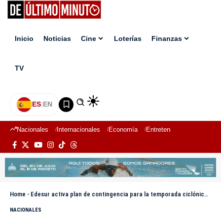
Inicio
Noticias
Cine
Loterías
Finanzas
TV
ES
|
EN
Nacionales
Internacionales
Economía
Entretenimiento
Deport
Home
-
Edesur activa plan de contingencia para la temporada ciclónica 2026
NACIONALES