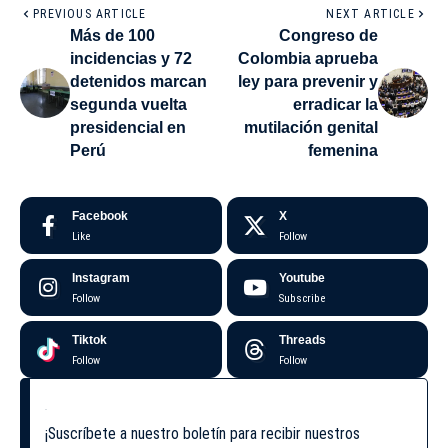
PREVIOUS ARTICLE
NEXT ARTICLE
Más de 100
Congreso de
incidencias y 72
Colombia aprueba
detenidos marcan
ley para prevenir y
segunda vuelta
erradicar la
presidencial en
mutilación genital
Perú
femenina
Facebook
X
Like
Follow
Instagram
Youtube
Follow
Subscribe
Tiktok
Threads
Follow
Follow
¡Suscríbete a nuestro boletín para recibir nuestros