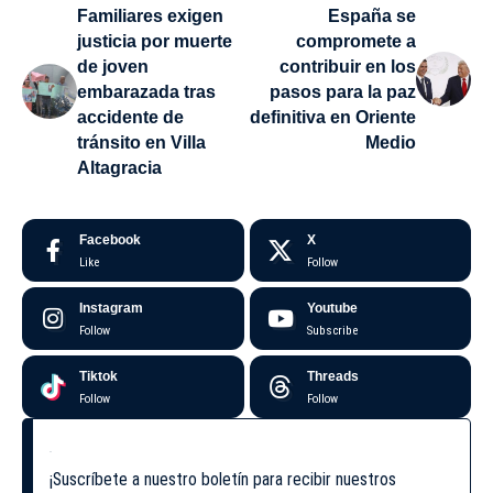
Familiares exigen
España se
justicia por muerte
compromete a
de joven
contribuir en los
embarazada tras
pasos para la paz
accidente de
definitiva en Oriente
tránsito en Villa
Medio
Altagracia
Facebook
X
Like
Follow
Instagram
Youtube
Follow
Subscribe
Tiktok
Threads
Follow
Follow
¡Suscríbete a nuestro boletín para recibir nuestros