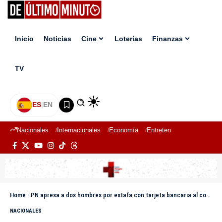
Inicio
Noticias
Cine
Loterías
Finanzas
TV
ES
|
EN
Nacionales
Internacionales
Economía
Entretenimiento
Deport
Home
-
PN apresa a dos hombres por estafa con tarjeta bancaria al comunicador Félix Tejeda “Ñonguito”
NACIONALES