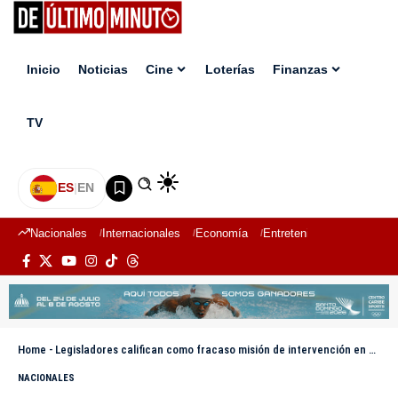
Inicio
Noticias
Cine
Loterías
Finanzas
TV
ES
|
EN
Nacionales
Internacionales
Economía
Entretenimiento
Deport
Home
-
Legisladores califican como fracaso misión de intervención en Haití
NACIONALES