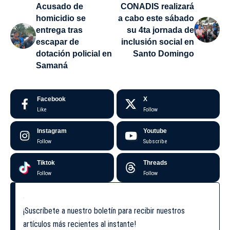
Acusado de
CONADIS realizará
homicidio se
a cabo este sábado
entrega tras
su 4ta jornada de
escapar de
inclusión social en
dotación policial en
Santo Domingo
Samaná
Facebook
X
Like
Follow
Instagram
Youtube
Follow
Subscribe
Tiktok
Threads
Follow
Follow
¡Suscríbete a nuestro boletín para recibir nuestros
artículos más recientes al instante!