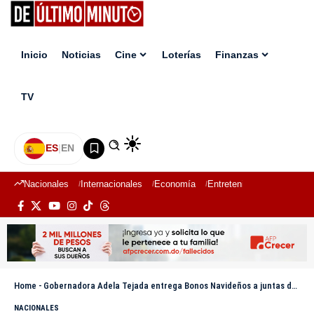
Inicio
Noticias
Cine
Loterías
Finanzas
TV
ES
|
EN
Nacionales
Internacionales
Economía
Entretenimiento
Deport
Home
-
Gobernadora Adela Tejada entrega Bonos Navideños a juntas de vecinos de Bonao
NACIONALES