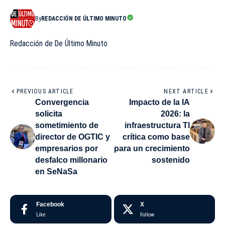
By
REDACCIÓN DE ÚLTIMO MINUTO
Redacción de De Último Minuto
PREVIOUS ARTICLE
NEXT ARTICLE
Convergencia
Impacto de la IA
solicita
2026: la
sometimiento de
infraestructura TI
director de OGTIC y
crítica como base
empresarios por
para un crecimiento
desfalco millonario
sostenido
en SeNaSa
Facebook
X
Like
Follow