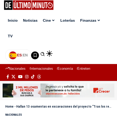
Inicio
Noticias
Cine
Loterías
Finanzas
TV
ES
|
EN
Nacionales
Internacionales
Economía
Entretenimiento
Deport
Home
-
Hallan 13 osamentas en excavaciones del proyecto “Tras los restos del cacique Enriquillo” en Azua
NACIONALES