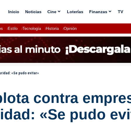
Inicio
Noticias
Cine
Loterías
Finanzas
TV
es
Estilo
Tecnología
Historia
Opinión
uridad: «Se pudo evitar»
plota contra empre
ridad: «Se pudo evi