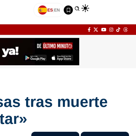
ES
|
EN
sas tras muerte
tar»