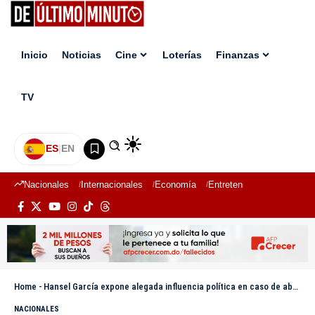
Inicio
Noticias
Cine
Loterías
Finanzas
TV
ES
|
EN
Nacionales
Internacionales
Economía
Entretenimiento
Deport
Home
-
Hansel García expone alegada influencia política en caso de abuso sexual a adolescente por parte de exalcalde
NACIONALES