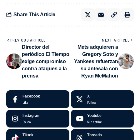
Share This Article
PREVIOUS ARTICLE
NEXT ARTICLE
Director del
Mets adquieren a
periódico El Tiempo
Gregory Soto y
exige compromiso
Yankees refuerzan
contra ataques a la
su antesala con
prensa
Ryan McMahon
Facebook
X
Like
Follow
Instagram
Youtube
Follow
Subscribe
Tiktok
Threads