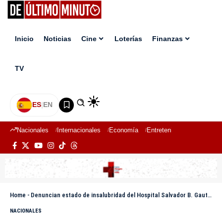
Inicio
Noticias
Cine
Loterías
Finanzas
TV
ES
|
EN
Nacionales
Internacionales
Economía
Entretenimiento
Deport
Home
-
Denuncian estado de insalubridad del Hospital Salvador B. Gautier
NACIONALES