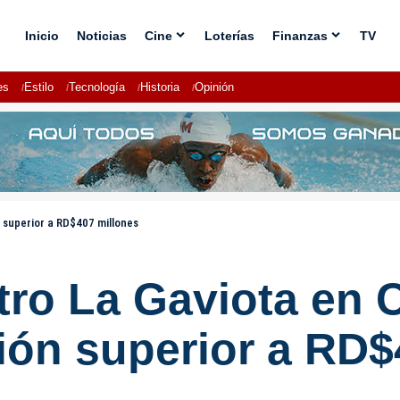
Inicio
Noticias
Cine
Loterías
Finanzas
TV
es
Estilo
Tecnología
Historia
Opinión
 superior a RD$407 millones
tro La Gaviota en
ión superior a RD$