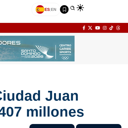
ES
|
EN
 Ciudad Juan
407 millones