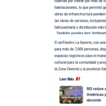
cuentas por cobrar por más de RD
habitacionales, lo que permitió g
obras de infraestructura pendien
las obras de servicios, incluyen
hidrosanitaria y distribución elé
También puedes leer:
Anfiteat
El anfiteatro La Gaviota, con u
para más de 7,000 personas, dis
espacios logísticos para el man
cultural para la comunidad y pro
la Zona Oriental y la provincia 
Leer Más
RD reúne a
Américas pa
decente