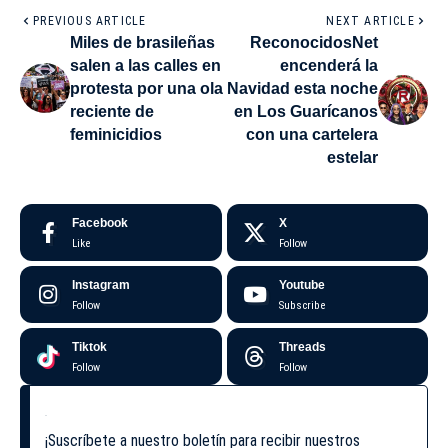
PREVIOUS ARTICLE
NEXT ARTICLE
Miles de brasileñas
ReconocidosNet
salen a las calles en
encenderá la
protesta por una ola
Navidad esta noche
reciente de
en Los Guarícanos
feminicidios
con una cartelera
estelar
Facebook
X
Like
Follow
Instagram
Youtube
Follow
Subscribe
Tiktok
Threads
Follow
Follow
¡Suscríbete a nuestro boletín para recibir nuestros