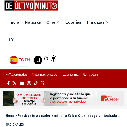
Inicio
Noticias
Cine
Loterías
Finanzas
TV
ES
|
EN
Nacionales
Internacionales
Economía
Entretenimiento
Deport
Home
-
Presidente Abinader y ministro Kelvin Cruz inauguran techado multiuso en Campamento Militar
NACIONALES