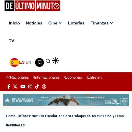
Inicio
Noticias
Cine
Loterías
Finanzas
TV
ES
|
EN
Nacionales
Internacionales
Economía
Entretenimiento
Deport
Home
-
Infraestructura Escolar acelera trabajos de terminación y remozamiento de escuelas en Los Alcarrizos
NACIONALES