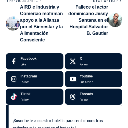
PREVIOUS ARTICLE
NEXT ARTICLE
AIRD e Industria y
Fallece el actor
Comercio reafirman
dominicano Jessy
apoyo a la Alianza
Santana en el
por el Bienestar y la
Hospital Salvador
Alimentación
B. Gautier
Consciente
Facebook
X
Like
Follow
Instagram
Youtube
Follow
Subscribe
Tiktok
Threads
Follow
Follow
¡Suscríbete a nuestro boletín para recibir nuestros