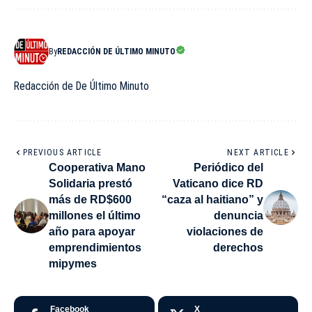
By
REDACCIÓN DE ÚLTIMO MINUTO
Redacción de De Último Minuto
PREVIOUS ARTICLE
NEXT ARTICLE
Cooperativa Mano
Periódico del
Solidaria prestó
Vaticano dice RD
más de RD$600
“caza al haitiano” y
millones el último
denuncia
año para apoyar
violaciones de
emprendimientos
derechos
mipymes
Facebook
X