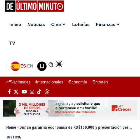
Inicio
Noticias
Cine
Loterías
Finanzas
TV
ES
|
EN
Nacionales
Internacionales
Economía
Entretenimiento
Deport
Home
-
Dictan garantía económica de RD$100,000 y presentación periódica contra dueño de Mudan
JUSTICIA