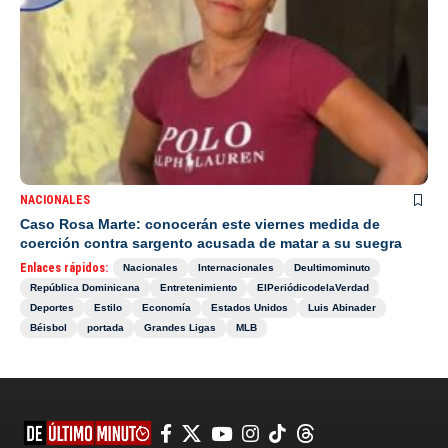
NACIONALES
Caso Rosa Marte: conocerán este viernes medida de
coerción contra sargento acusada de matar a su suegra
Enlaces rápidos:
Nacionales
Internacionales
Deultimominuto
República Dominicana
Entretenimiento
ElPeriódicodelaVerdad
Deportes
Estilo
Economía
Estados Unidos
Luis Abinader
Béisbol
portada
Grandes Ligas
MLB