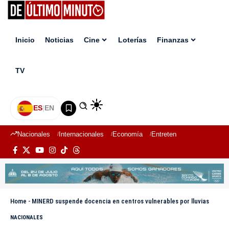
Inicio
Noticias
Cine
Loterías
Finanzas
TV
ES
|
EN
Nacionales
Internacionales
Economía
Entretenimiento
Deport
Home
-
MINERD suspende docencia en centros vulnerables por lluvias
NACIONALES