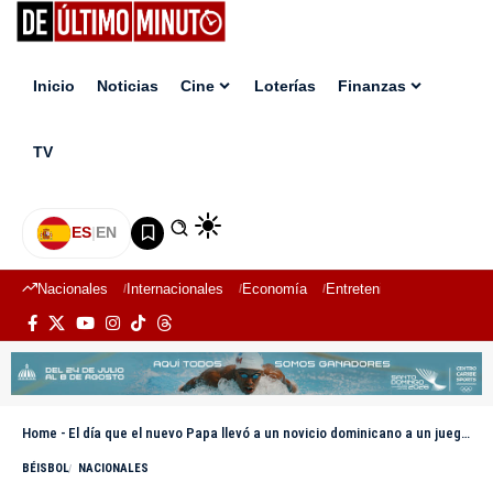
Inicio
Noticias
Cine
Loterías
Finanzas
TV
ES
|
EN
Nacionales
Internacionales
Economía
Entretenimiento
Deport
Home
-
El día que el nuevo Papa llevó a un novicio dominicano a un juego de los Medias Blancas de Chicago
BÉISBOL
NACIONALES