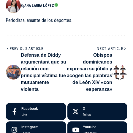
By
ANA LAURA LÓPEZ
Periodista, amante de los deportes.
PREVIOUS ARTICLE
NEXT ARTICLE
Defensa de Diddy
Obispos
argumentará que su
dominicanos
relación con
expresan su júbilo y
principal víctima fue
acogen las palabras
mutuamente
de León XIV «con
violenta
esperanza»
Facebook
X
Like
Follow
Instagram
Youtube