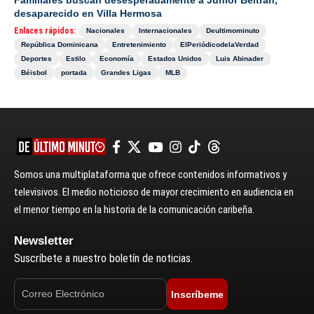
Familiares buscan desesperadamente a Junior Beltrán,
desaparecido en Villa Hermosa
Enlaces rápidos:
Nacionales
Internacionales
Deultimominuto
República Dominicana
Entretenimiento
ElPeriódicodelaVerdad
Deportes
Estilo
Economía
Estados Unidos
Luis Abinader
Béisbol
portada
Grandes Ligas
MLB
Somos una multiplataforma que ofrece contenidos informativos y
televisivos. El medio noticioso de mayor crecimiento en audiencia en
el menor tiempo en la historia de la comunicación caribeña.
Newsletter
Suscríbete a nuestro boletín de noticias.
Inscríbeme