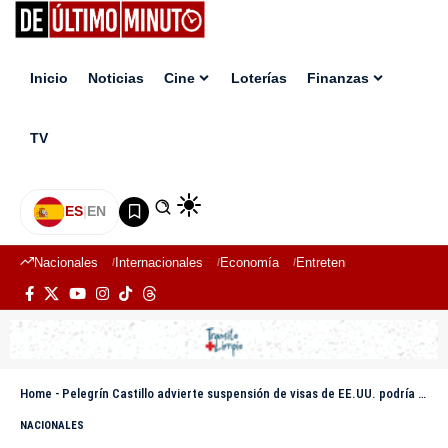
Inicio
Noticias
Cine
Loterías
Finanzas
TV
ES
|
EN
Nacionales
Internacionales
Economía
Entretenimiento
Deport
Home
-
Pelegrín Castillo advierte suspensión de visas de EE.UU. podría incentivar uso fraudulento de identidad dominicana
NACIONALES