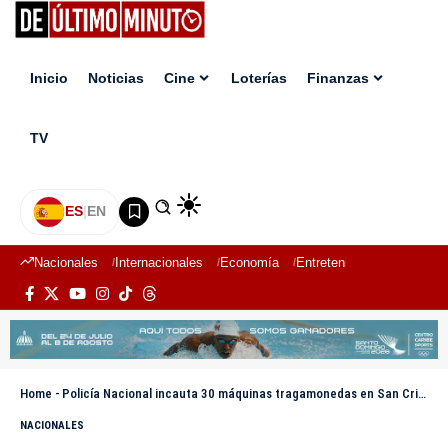
Inicio
Noticias
Cine
Loterías
Finanzas
TV
ES
|
EN
Nacionales
Internacionales
Economía
Entretenimiento
Deport
Home
-
Policía Nacional incauta 30 máquinas tragamonedas en San Cristóbal
NACIONALES