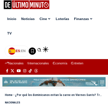
Inicio
Noticias
Cine
Loterías
Finanzas
TV
ES
|
EN
Nacionales
Internacionales
Economía
Entretenimiento
Deport
Home
-
¿Por qué los dominicanos evitan la carne en Viernes Santo? Tradición, fe y cultura en un solo plato
NACIONALES