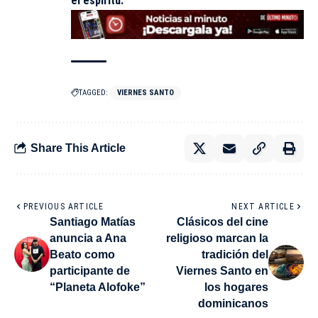
el espíritu.
TAGGED:
VIERNES SANTO
Share This Article
PREVIOUS ARTICLE
NEXT ARTICLE
Santiago Matías
Clásicos del cine
anuncia a Ana
religioso marcan la
Beato como
tradición del
participante de
Viernes Santo en
“Planeta Alofoke”
los hogares
dominicanos