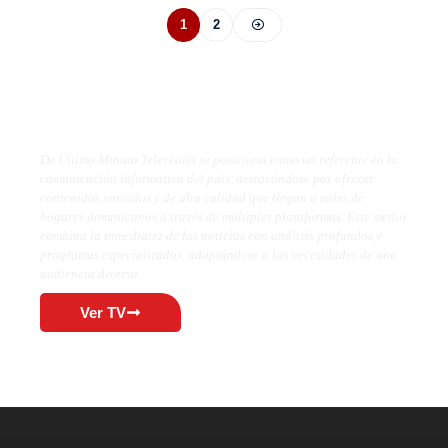
1
2
De Último Minuto TV
De Último Minuto Televisión se posiciona como un referente en la
comunicación informativa del país, destacándose por ofrecer
contenidos variados y de alta calidad que llegan a miles de
hogares dominicanos a través de múltiples plataformas. Este medio
combina la inmediatez de las noticias con análisis profundos y
programas especializados, adaptándose a las necesidades de una
audiencia diversa.
Ver TV