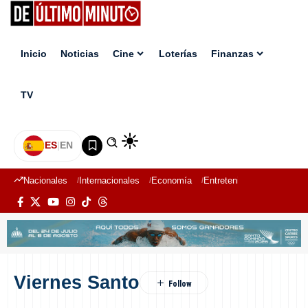
Inicio
Noticias
Cine
Loterías
Finanzas
TV
ES
|
EN
Nacionales
Internacionales
Economía
Entretenimiento
Deport
Viernes Santo