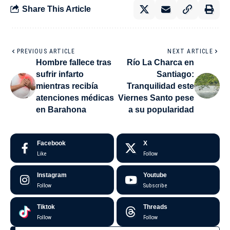
Share This Article
PREVIOUS ARTICLE
NEXT ARTICLE
Hombre fallece tras
Río La Charca en
sufrir infarto
Santiago:
mientras recibía
Tranquilidad este
atenciones médicas
Viernes Santo pese
en Barahona
a su popularidad
Facebook
X
Like
Follow
Instagram
Youtube
Follow
Subscribe
Tiktok
Threads
Follow
Follow