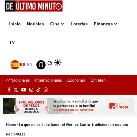
Inicio
Noticias
Cine
Loterías
Finanzas
TV
ES
|
EN
Nacionales
Internacionales
Economía
Entretenimiento
Deport
Home
-
Lo que no se debe hacer el Viernes Santo: tradiciones y costumbres en RD
NACIONALES