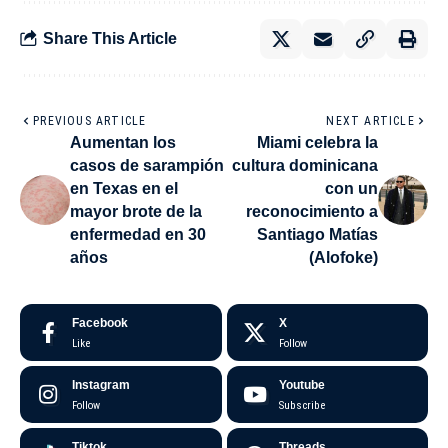
Share This Article
PREVIOUS ARTICLE
NEXT ARTICLE
Aumentan los
Miami celebra la
casos de sarampión
cultura dominicana
en Texas en el
con un
mayor brote de la
reconocimiento a
enfermedad en 30
Santiago Matías
años
(Alofoke)
Facebook
X
Like
Follow
Instagram
Youtube
Follow
Subscribe
Tiktok
Threads