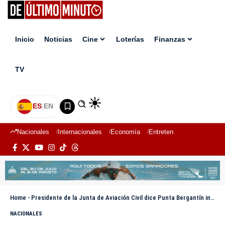
Inicio
Noticias
Cine
Loterías
Finanzas
TV
ES
|
EN
Nacionales
Internacionales
Economía
Entretenimiento
Deport
Home
-
Presidente de la Junta de Aviación Civil dice Punta Bergantín incentivará inversiones extranjeras
NACIONALES