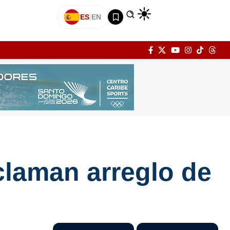
ES
|
EN
claman arreglo de