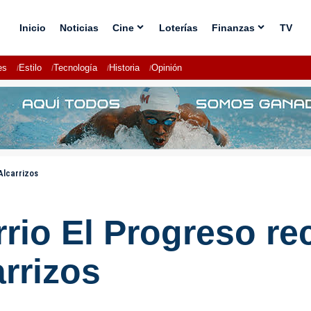
Inicio
Noticias
Cine
Loterías
Finanzas
TV
es
Estilo
Tecnología
Historia
Opinión
Alcarrizos
rio El Progreso re
arrizos