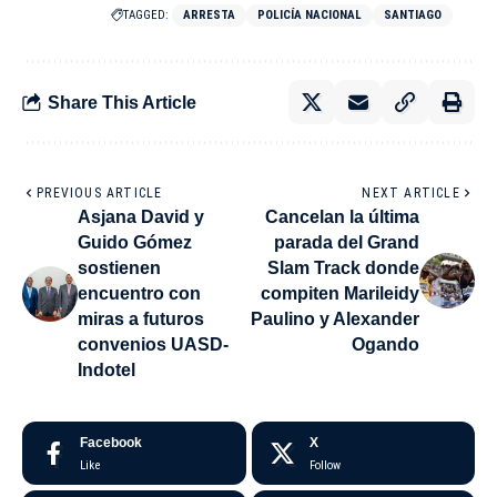
TAGGED:
ARRESTA
POLICÍA NACIONAL
SANTIAGO
Share This Article
PREVIOUS ARTICLE
NEXT ARTICLE
Asjana David y
Cancelan la última
Guido Gómez
parada del Grand
sostienen
Slam Track donde
encuentro con
compiten Marileidy
miras a futuros
Paulino y Alexander
convenios UASD-
Ogando
Indotel
Facebook
X
Like
Follow