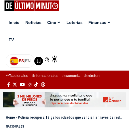
Inicio
Noticias
Cine
Loterías
Finanzas
TV
ES
|
EN
Nacionales
Internacionales
Economía
Entretenimiento
Deport
Home
-
Policía recupera 19 gallos robados que vendían a través de redes sociales, valorados en 400 mil pesos
NACIONALES