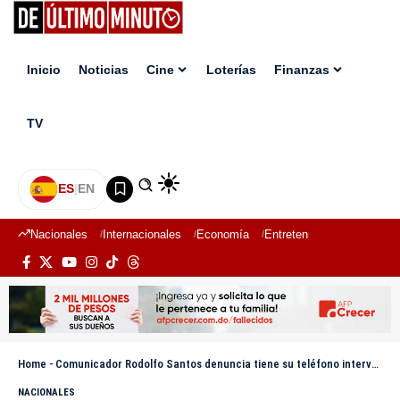
Inicio
Noticias
Cine
Loterías
Finanzas
TV
ES
|
EN
Nacionales
Internacionales
Economía
Entretenimiento
Deport
Home
-
Comunicador Rodolfo Santos denuncia tiene su teléfono intervenido
NACIONALES