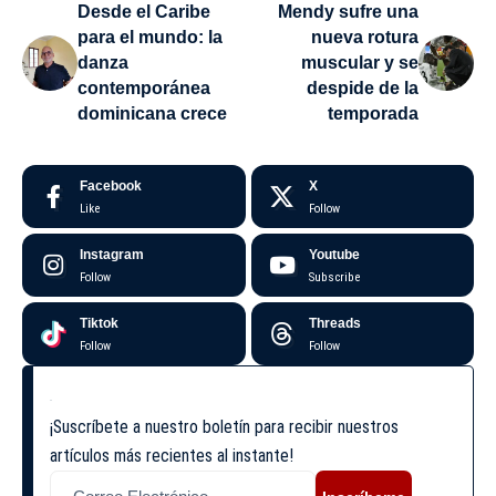
Desde el Caribe
Mendy sufre una
para el mundo: la
nueva rotura
danza
muscular y se
contemporánea
despide de la
dominicana crece
temporada
Facebook
X
Like
Follow
Instagram
Youtube
Follow
Subscribe
Tiktok
Threads
Follow
Follow
¡Suscríbete a nuestro boletín para recibir nuestros
artículos más recientes al instante!