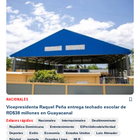
NACIONALES
Vicepresidenta Raquel Peña entrega techado escolar de
RD$38 millones en Guayacanal
Enlaces rápidos:
Nacionales
Internacionales
Deultimominuto
República Dominicana
Entretenimiento
ElPeriódicodelaVerdad
Deportes
Estilo
Economía
Estados Unidos
Luis Abinader
Béisbol
portada
Grandes Ligas
MLB