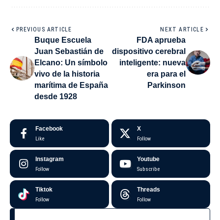
PREVIOUS ARTICLE
NEXT ARTICLE
Buque Escuela
FDA aprueba
Juan Sebastián de
dispositivo cerebral
Elcano: Un símbolo
inteligente: nueva
vivo de la historia
era para el
marítima de España
Parkinson
desde 1928
Facebook
X
Like
Follow
Instagram
Youtube
Follow
Subscribe
Tiktok
Threads
Follow
Follow