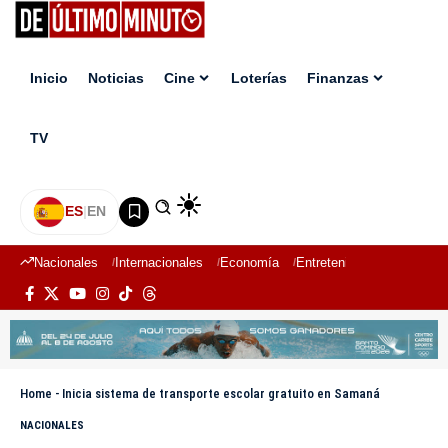
Inicio
Noticias
Cine
Loterías
Finanzas
TV
ES
|
EN
Nacionales
Internacionales
Economía
Entretenimiento
Deport
Home
-
Inicia sistema de transporte escolar gratuito en Samaná
NACIONALES