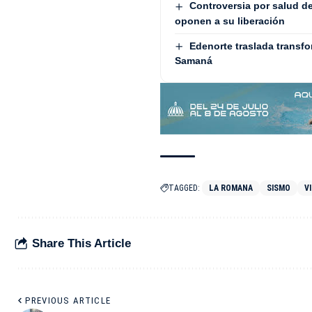
Controversia por salud d
oponen a su liberación
Edenorte traslada transf
Samaná
TAGGED:
LA ROMANA
SISMO
V
Share This Article
PREVIOUS ARTICLE