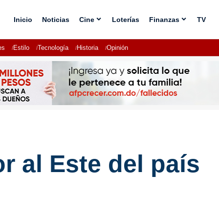
Inicio
Noticias
Cine
Loterías
Finanzas
TV
es
Estilo
Tecnología
Historia
Opinión
r al Este del país