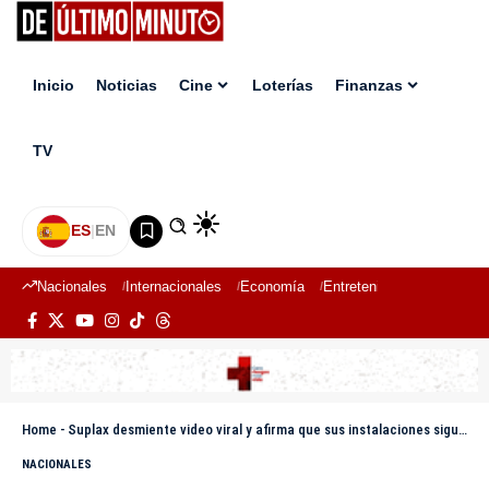
Inicio
Noticias
Cine
Loterías
Finanzas
TV
ES
|
EN
Nacionales
Internacionales
Economía
Entretenimiento
Deport
Home
-
Suplax desmiente video viral y afirma que sus instalaciones siguen cerradas
NACIONALES