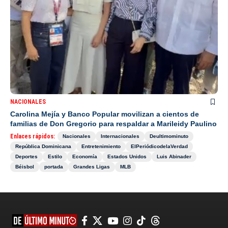
NACIONALES
Carolina Mejía y Banco Popular movilizan a cientos de
familias de Don Gregorio para respaldar a Marileidy Paulino
Enlaces rápidos:
Nacionales
Internacionales
Deultimominuto
República Dominicana
Entretenimiento
ElPeriódicodelaVerdad
Deportes
Estilo
Economía
Estados Unidos
Luis Abinader
Béisbol
portada
Grandes Ligas
MLB