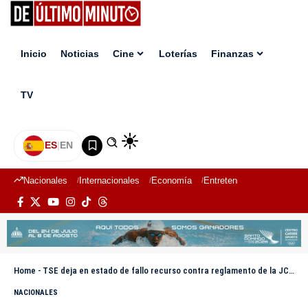
Inicio
Noticias
Cine
Loterías
Finanzas
TV
ES
|
EN
Nacionales
Internacionales
Economía
Entretenimiento
Deport
Home
-
TSE deja en estado de fallo recurso contra reglamento de la JCE sobre publicación de encuestas
NACIONALES