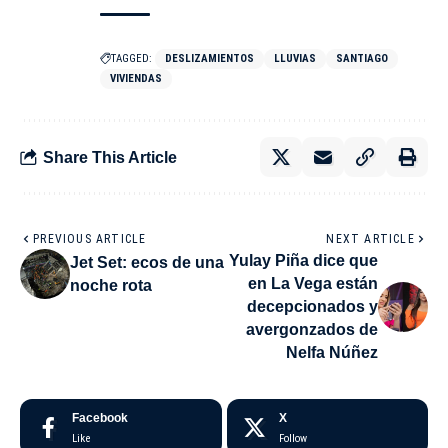
TAGGED:
DESLIZAMIENTOS
LLUVIAS
SANTIAGO
VIVIENDAS
Share This Article
PREVIOUS ARTICLE
NEXT ARTICLE
Yulay Piña dice que
Jet Set: ecos de una
en La Vega están
noche rota
decepcionados y
avergonzados de
Nelfa Núñez
Facebook
X
Like
Follow