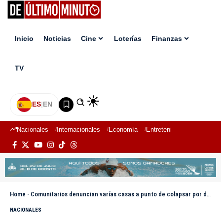
Inicio
Noticias
Cine
Loterías
Finanzas
TV
ES
|
EN
Nacionales
Internacionales
Economía
Entretenimiento
Deport
Home
-
Comunitarios denuncian varías casas a punto de colapsar por deslizamientos de tierra en Santiago
NACIONALES