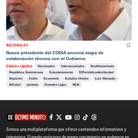
NACIONALES
Nuevo presidente del CODIA anuncia etapa de
colaboración técnica con el Gobierno
Enlaces rápidos:
Nacionales
Internacionales
Deultimominuto
República Dominicana
Entretenimiento
ElPeriódicodelaVerdad
Deportes
Estilo
Economía
Estados Unidos
Luis Abinader
Béisbol
portada
Grandes Ligas
MLB
Somos una multiplataforma que ofrece contenidos informativos y
televisivos. El medio noticioso de mayor crecimiento en audiencia en