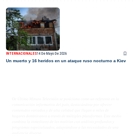
INTERNACIONALES
14 De Mayo De 2026
Un muerto y 16 heridos en un ataque ruso nocturno a Kiev
De Último Minuto TV
De Último Minuto Televisión se posiciona como un referente en la
comunicación informativa del país, destacándose por ofrecer
contenidos variados y de alta calidad que llegan a miles de
hogares dominicanos a través de múltiples plataformas. Este medio
combina la inmediatez de las noticias con análisis profundos y
programas especializados, adaptándose a las necesidades de una
audiencia diversa.