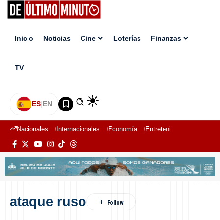
Inicio
Noticias
Cine
Loterías
Finanzas
TV
ES
|
EN
Nacionales
Internacionales
Economía
Entretenimiento
Deport
ataque ruso