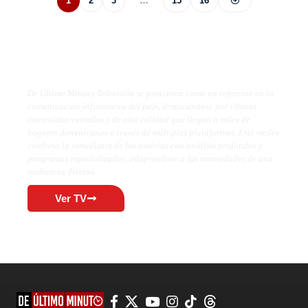
1
2
3
…
15
16
De Último Minuto TV
De Último Minuto Televisión se posiciona como un referente en la
comunicación informativa del país, destacándose por ofrecer
contenidos variados y de alta calidad que llegan a miles de
hogares dominicanos a través de múltiples plataformas. Este medio
combina la inmediatez de las noticias con análisis profundos y
programas especializados, adaptándose a las necesidades de una
audiencia diversa.
Ver TV