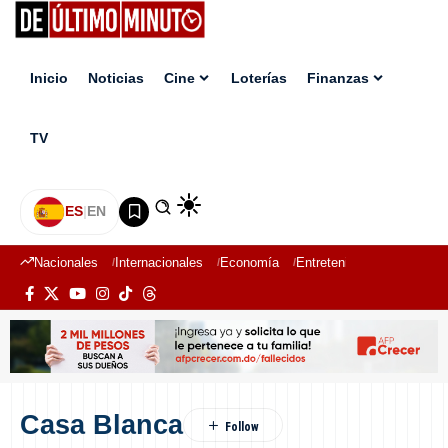
Inicio
Noticias
Cine
Loterías
Finanzas
TV
ES
|
EN
Nacionales
Internacionales
Economía
Entretenimiento
Deport
Casa Blanca