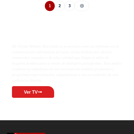
1
2
3
De Último Minuto TV
De Último Minuto Televisión se posiciona como un referente en la
comunicación informativa del país, destacándose por ofrecer
contenidos variados y de alta calidad que llegan a miles de
hogares dominicanos a través de múltiples plataformas. Este medio
combina la inmediatez de las noticias con análisis profundos y
programas especializados, adaptándose a las necesidades de una
audiencia diversa.
Ver TV