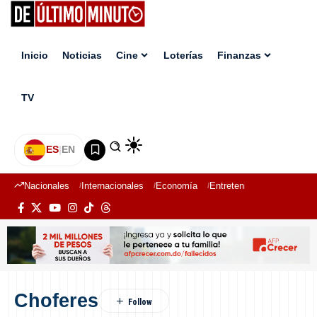
Inicio
Noticias
Cine
Loterías
Finanzas
TV
ES
|
EN
Nacionales
Internacionales
Economía
Entretenimiento
Deport
Choferes