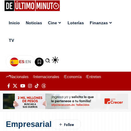
Inicio
Noticias
Cine
Loterías
Finanzas
TV
ES
|
EN
Nacionales
Internacionales
Economía
Entretenimiento
Deport
Empresarial